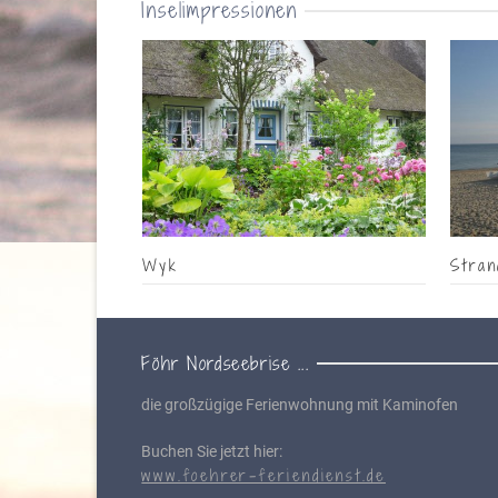
Inselimpressionen
Wyk
Stran
Föhr Nordseebrise ...
die großzügige Ferienwohnung mit Kaminofen
Buchen Sie jetzt hier:
www.foehrer-feriendienst.de