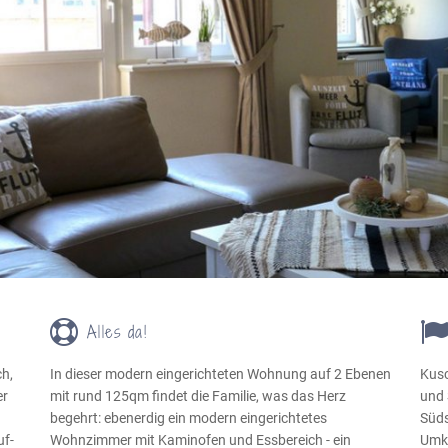
Alles da!
ch,
In dieser modern eingerichteten Wohnung auf 2 Ebenen
Kusc
er
mit rund 125qm findet die Familie, was das Herz
und 
begehrt: ebenerdig ein modern eingerichtetes
Süds
uf-
Wohnzimmer mit Kaminofen und Essbereich - ein
Umkr